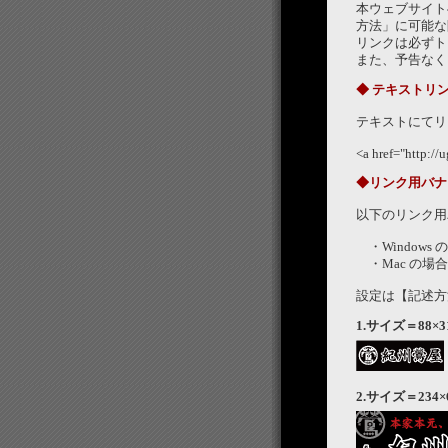
本ウェブサイト
方法」に可能な
リンクは必ずト
また、予告なく
◆ テキストリ
テキストにてリ
<a href="htt
◆リンク用バナ
以下のリンク用
・Window
・Mac の場
設定は【記述方
1.サイズ＝88×
2.サイズ＝234