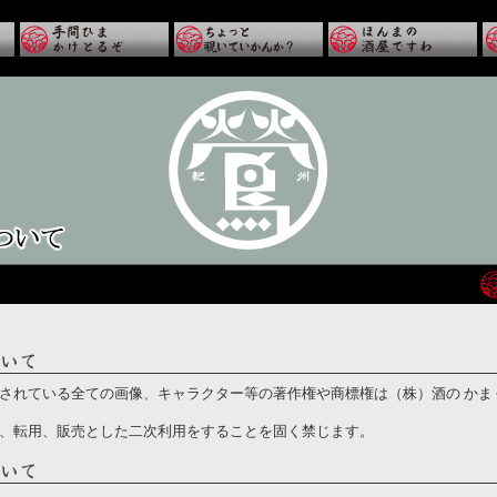
されている全ての画像、キャラクター等の著作権や商標権は（株）酒の かま
、転用、販売とした二次利用をすることを固く禁じます。