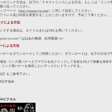
へのリンク方法は、以下の「テキストリンクによる方法」もしくは「リンク
限り従ってください。
ップページ（
http://uguisu-ya.com/
）に対して設定してください。
アドレス及び内容を変更することがございますので、予めご了承ください。
ンクによる方法
ンクする場合は、タイトルまたはURLを用いてください。
p://uguisu-ya.com/">ばばあの梅酒 紀州鶯屋</a>
ーによる方法
バナーをダウンロードしてご利用ください。ダウンロードは、以下の方法で
s の場合: リンク用バナー上でマウスを右クリックして名前を付けて画像を保存
合: リンク用バナーを保存したいディスクにドラッグする。
法】をご参考下さい。
31ピクセル
×60ピクセル